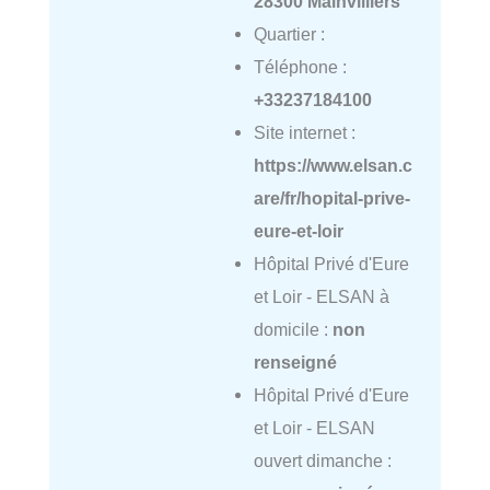
28300 Mainvilliers
Quartier :
Téléphone :
+33237184100
Site internet :
https://www.elsan.c
are/fr/hopital-prive-
eure-et-loir
Hôpital Privé d'Eure
et Loir - ELSAN à
domicile :
non
renseigné
Hôpital Privé d'Eure
et Loir - ELSAN
ouvert dimanche :