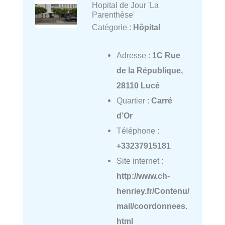
Hopital de Jour 'La
Parenthèse'
Catégorie :
Hôpital
Adresse :
1C Rue
de la République,
28110 Lucé
Quartier :
Carré
d’Or
Téléphone :
+33237915181
Site internet :
http://www.ch-
henriey.fr/Contenu/
mail/coordonnees.
html