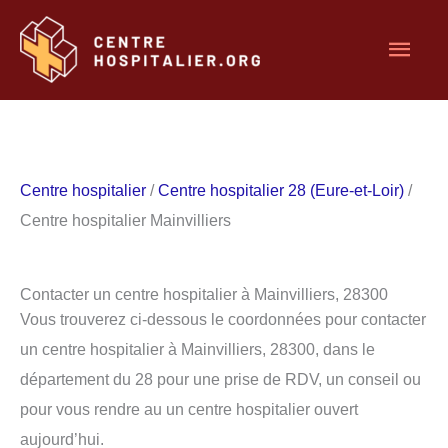
Aller
Men
au
contenu
princ
Centre hospitalier
/
Centre hospitalier 28 (Eure-et-Loir)
/
Centre hospitalier Mainvilliers
Contacter un centre hospitalier à Mainvilliers, 28300
Vous trouverez ci-dessous le coordonnées pour contacter
un centre hospitalier à Mainvilliers, 28300, dans le
département du 28 pour une prise de RDV, un conseil ou
pour vous rendre au un centre hospitalier ouvert
aujourd’hui.