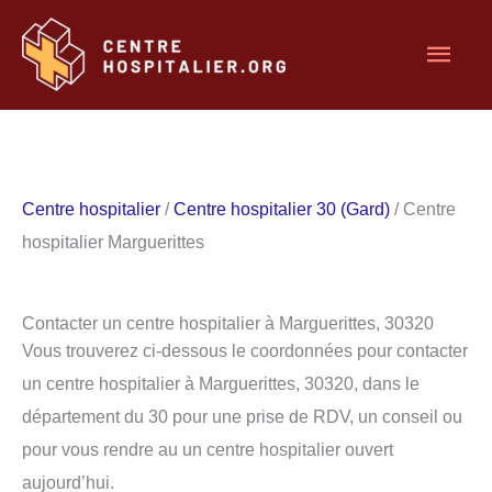
Aller
Men
au
contenu
princ
Centre hospitalier
/
Centre hospitalier 30 (Gard)
/ Centre
hospitalier Marguerittes
Contacter un centre hospitalier à Marguerittes, 30320
Vous trouverez ci-dessous le coordonnées pour contacter
un centre hospitalier à Marguerittes, 30320, dans le
département du 30 pour une prise de RDV, un conseil ou
pour vous rendre au un centre hospitalier ouvert
aujourd’hui.