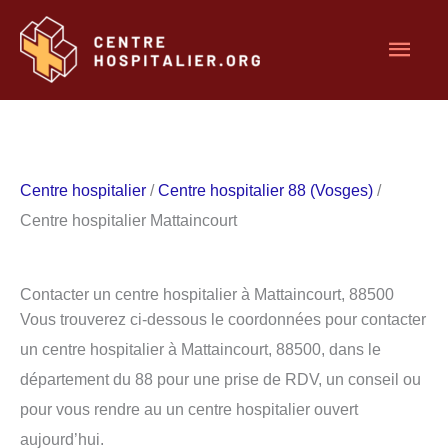
Aller
Men
au
contenu
princ
Centre hospitalier
/
Centre hospitalier 88 (Vosges)
/
Centre hospitalier Mattaincourt
Contacter un centre hospitalier à Mattaincourt, 88500
Vous trouverez ci-dessous le coordonnées pour contacter
un centre hospitalier à Mattaincourt, 88500, dans le
département du 88 pour une prise de RDV, un conseil ou
pour vous rendre au un centre hospitalier ouvert
aujourd’hui.