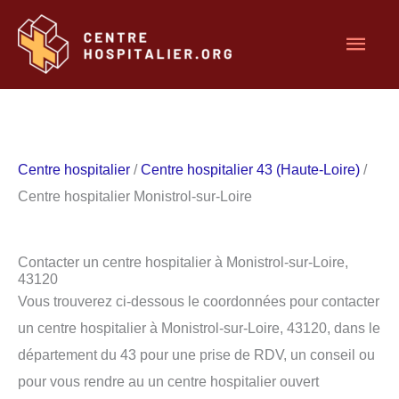
Aller
Men
au
contenu
princ
Centre hospitalier
/
Centre hospitalier 43 (Haute-Loire)
/
Centre hospitalier Monistrol-sur-Loire
Contacter un centre hospitalier à Monistrol-sur-Loire,
43120
Vous trouverez ci-dessous le coordonnées pour contacter
un centre hospitalier à Monistrol-sur-Loire, 43120, dans le
département du 43 pour une prise de RDV, un conseil ou
pour vous rendre au un centre hospitalier ouvert