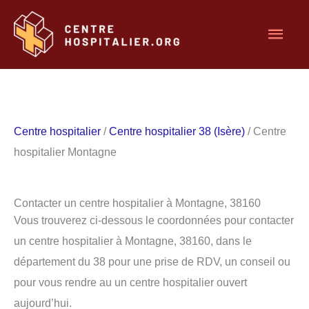
Aller
Men
au
contenu
princ
Centre hospitalier
/
Centre hospitalier 38 (Isère)
/ Centre
hospitalier Montagne
Contacter un centre hospitalier à Montagne, 38160
Vous trouverez ci-dessous le coordonnées pour contacter
un centre hospitalier à Montagne, 38160, dans le
département du 38 pour une prise de RDV, un conseil ou
pour vous rendre au un centre hospitalier ouvert
aujourd’hui.