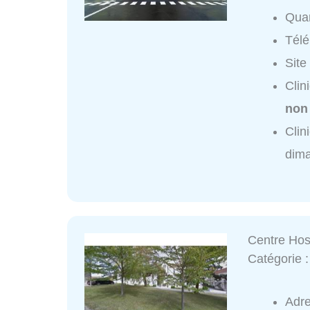
Quar
Tél
Site
Clin
non
Clin
dim
Centre Hosp
Catégorie 
Adr