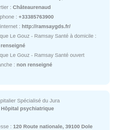
tier :
Châteaurenaud
éphone :
+33385763900
 internet :
http://ramsaygds.fr/
ique Le Gouz - Ramsay Santé à domicile :
 renseigné
ique Le Gouz - Ramsay Santé ouvert
anche :
non renseigné
italier Spécialisé du Jura
:
Hôpital psychiatrique
esse :
120 Route nationale, 39100 Dole