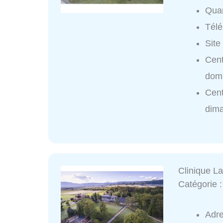
Quar
Tél
Site
Cent
domi
Cent
dim
Clinique La
Catégorie 
Adr