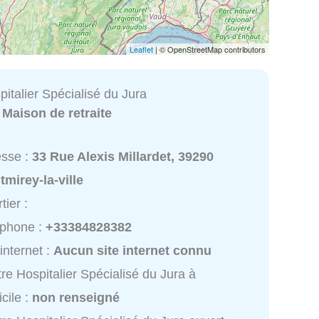
Leaflet
| © OpenStreetMap contributors
italier Spécialisé du Jura
:
Maison de retraite
esse :
33 Rue Alexis Millardet, 39290
mirey-la-ville
tier :
éphone :
+33384828382
 internet :
Aucun site internet connu
re Hospitalier Spécialisé du Jura à
cile :
non renseigné