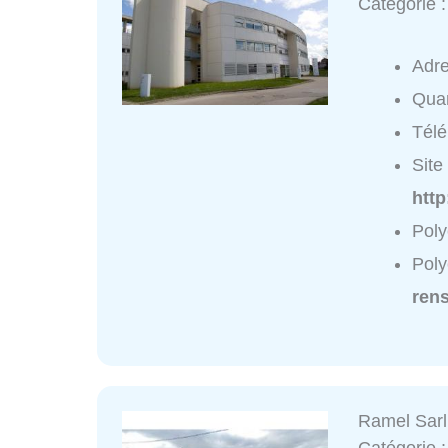
Catégorie 
Adr
Quar
Tél
Site 
http
Poly
Poly
ren
Ramel Sarl