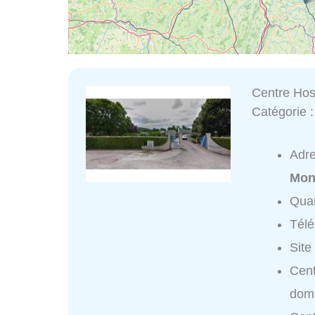
Centre Hosp
Catégorie 
Adr
Mont
Quar
Tél
Site
Cent
domi