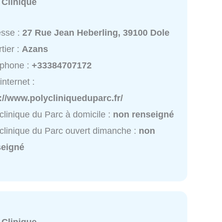
:
Clinique
esse :
27 Rue Jean Heberling, 39100 Dole
tier :
Azans
éphone :
+33384707172
internet :
://www.polycliniqueduparc.fr/
clinique du Parc à domicile :
non renseigné
clinique du Parc ouvert dimanche :
non
seigné