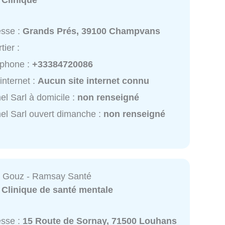
:
Clinique
esse :
Grands Prés, 39100 Champvans
tier :
éphone :
+33384720086
 internet :
Aucun site internet connu
l Sarl à domicile :
non renseigné
l Sarl ouvert dimanche :
non renseigné
e Gouz - Ramsay Santé
:
Clinique de santé mentale
esse :
15 Route de Sornay, 71500 Louhans