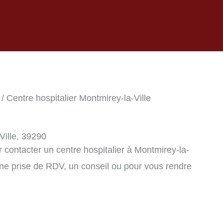
/ Centre hospitalier Montmirey-la-Ville
Ville, 39290
contacter un centre hospitalier à Montmirey-la-
une prise de RDV, un conseil ou pour vous rendre