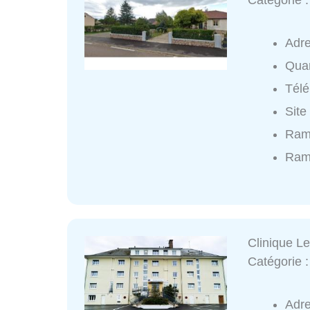
Catégorie 
Adr
Quar
Tél
Site
Rame
Rame
Clinique L
Catégorie 
Adr