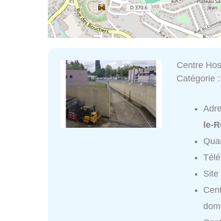
Centre Hos
Catégorie 
Adr
le-R
Quar
Tél
Site
Cent
domi