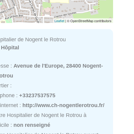
Leaflet
| © OpenStreetMap contributors
pitalier de Nogent le Rotrou
:
Hôpital
esse :
Avenue de l'Europe, 28400 Nogent-
otrou
tier :
éphone :
+33237537575
 internet :
http://www.ch-nogentlerotrou.fr/
re Hospitalier de Nogent le Rotrou à
cile :
non renseigné