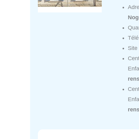
Adr
Nog
Quar
Tél
Site
Cent
Enfa
ren
Cent
Enfa
ren