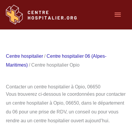
Aller
Men
au
contenu
princ
Centre hospitalier
/
Centre hospitalier 06 (Alpes-
Maritimes)
/ Centre hospitalier Opio
Contacter un centre hospitalier à Opio, 06650
Vous trouverez ci-dessous le coordonnées pour contacter
un centre hospitalier à Opio, 06650, dans le département
du 06 pour une prise de RDV, un conseil ou pour vous
rendre au un centre hospitalier ouvert aujourd’hui.