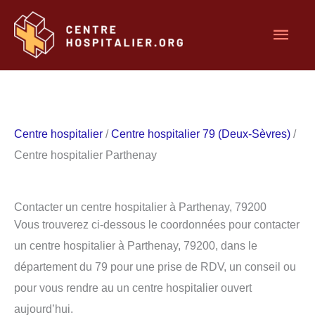
Aller
Men
au
contenu
princ
Centre hospitalier
/
Centre hospitalier 79 (Deux-Sèvres)
/
Centre hospitalier Parthenay
Contacter un centre hospitalier à Parthenay, 79200
Vous trouverez ci-dessous le coordonnées pour contacter
un centre hospitalier à Parthenay, 79200, dans le
département du 79 pour une prise de RDV, un conseil ou
pour vous rendre au un centre hospitalier ouvert
aujourd’hui.