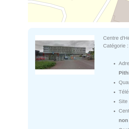
Centre d'H
Catégorie 
Adr
Pith
Quar
Tél
Site
Cent
non