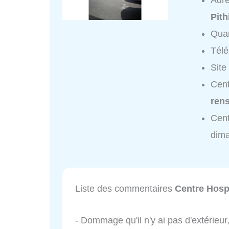
Adr
Pith
Quar
Tél
Site
Cent
ren
Cent
dim
Liste des commentaires
Centre Hospi
- Dommage qu'il n'y ai pas d'extérieur