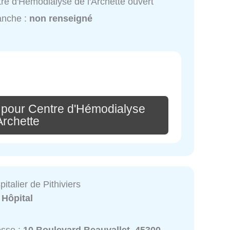
re d'Hémodialyse de l'Archette ouvert
anche :
non renseigné
 pour Centre d'Hémodialyse
Archette
italier de Pithiviers
:
Hôpital