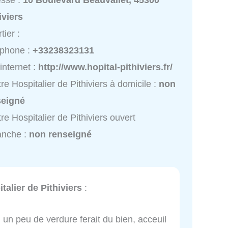
esse :
10 Boulevard Beauvallet, 45300
iviers
tier :
éphone :
+33238323131
 internet :
http://www.hopital-pithiviers.fr/
re Hospitalier de Pithiviers à domicile :
non
seigné
re Hospitalier de Pithiviers ouvert
anche :
non renseigné
talier de Pithiviers
:
, un peu de verdure ferait du bien, acceuil