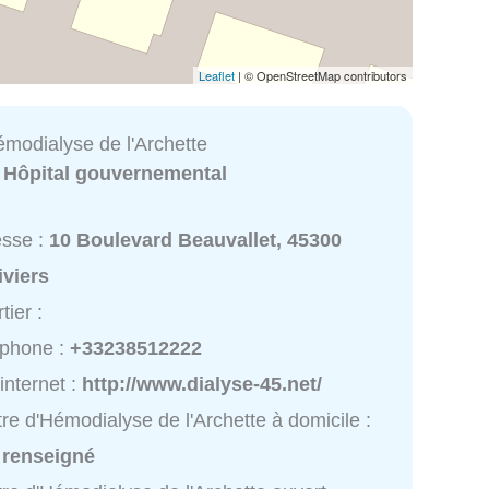
Leaflet
| © OpenStreetMap contributors
émodialyse de l'Archette
:
Hôpital gouvernemental
esse :
10 Boulevard Beauvallet, 45300
iviers
tier :
éphone :
+33238512222
 internet :
http://www.dialyse-45.net/
re d'Hémodialyse de l'Archette à domicile :
 renseigné