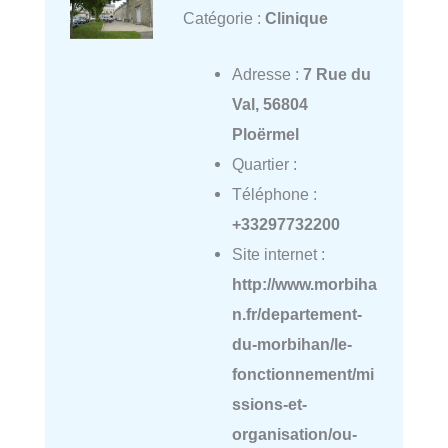
Catégorie :
Clinique
Adresse :
7 Rue du
Val, 56804
Ploërmel
Quartier :
Téléphone :
+33297732200
Site internet :
http://www.morbiha
n.fr/departement-
du-morbihan/le-
fonctionnement/mi
ssions-et-
organisation/ou-