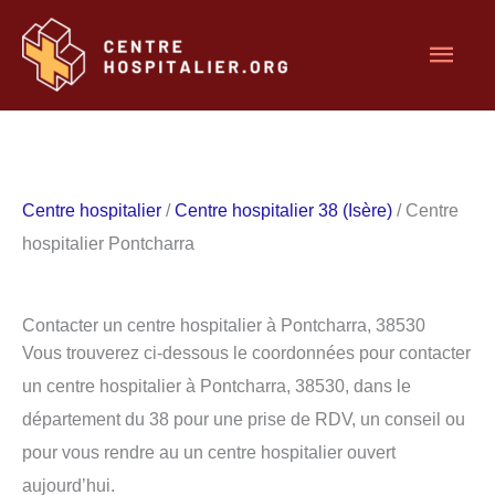
Aller
Men
au
contenu
princ
Centre hospitalier
/
Centre hospitalier 38 (Isère)
/ Centre
hospitalier Pontcharra
Contacter un centre hospitalier à Pontcharra, 38530
Vous trouverez ci-dessous le coordonnées pour contacter
un centre hospitalier à Pontcharra, 38530, dans le
département du 38 pour une prise de RDV, un conseil ou
pour vous rendre au un centre hospitalier ouvert
aujourd’hui.