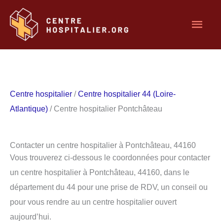
Aller
Men
au
contenu
princ
Centre hospitalier
/
Centre hospitalier 44 (Loire-
Atlantique)
/ Centre hospitalier Pontchâteau
Contacter un centre hospitalier à Pontchâteau, 44160
Vous trouverez ci-dessous le coordonnées pour contacter
un centre hospitalier à Pontchâteau, 44160, dans le
département du 44 pour une prise de RDV, un conseil ou
pour vous rendre au un centre hospitalier ouvert
aujourd’hui.