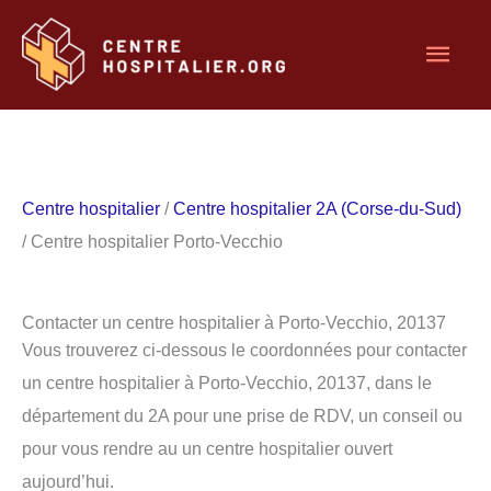
Aller
Men
au
contenu
princ
Centre hospitalier
/
Centre hospitalier 2A (Corse-du-Sud)
/ Centre hospitalier Porto-Vecchio
Contacter un centre hospitalier à Porto-Vecchio, 20137
Vous trouverez ci-dessous le coordonnées pour contacter
un centre hospitalier à Porto-Vecchio, 20137, dans le
département du 2A pour une prise de RDV, un conseil ou
pour vous rendre au un centre hospitalier ouvert
aujourd’hui.