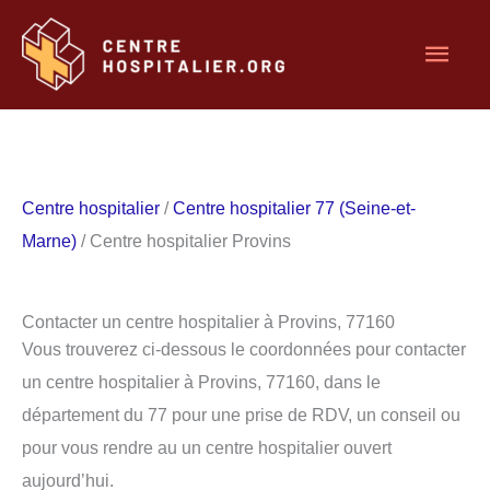
Aller
Men
au
contenu
princ
Centre hospitalier
/
Centre hospitalier 77 (Seine-et-
Marne)
/ Centre hospitalier Provins
Contacter un centre hospitalier à Provins, 77160
Vous trouverez ci-dessous le coordonnées pour contacter
un centre hospitalier à Provins, 77160, dans le
département du 77 pour une prise de RDV, un conseil ou
pour vous rendre au un centre hospitalier ouvert
aujourd’hui.