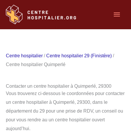
Aller
Men
au
contenu
princ
Centre hospitalier
/
Centre hospitalier 29 (Finistère)
/
Centre hospitalier Quimperlé
Contacter un centre hospitalier à Quimperlé, 29300
Vous trouverez ci-dessous le coordonnées pour contacter
un centre hospitalier à Quimperlé, 29300, dans le
département du 29 pour une prise de RDV, un conseil ou
pour vous rendre au un centre hospitalier ouvert
aujourd’hui.