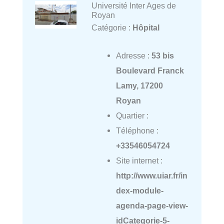
Université Inter Ages de
Royan
Catégorie :
Hôpital
Adresse :
53 bis
Boulevard Franck
Lamy, 17200
Royan
Quartier :
Téléphone :
+33546054724
Site internet :
http://www.uiar.fr/in
dex-module-
agenda-page-view-
idCategorie-5-