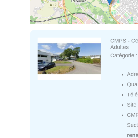
CMPS - Cen
Adultes
Catégorie 
Adr
Quar
Tél
Site
CMP
Sect
ren