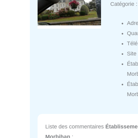
Catégorie 
Adr
Quar
Tél
Site
Étab
Morb
Étab
Morb
Liste des commentaires
Établisseme
Morbihan
: