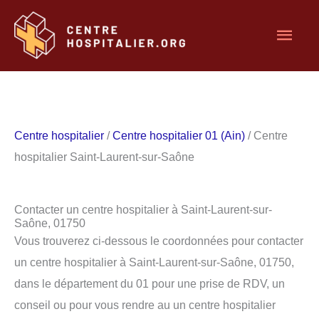
Aller
Men
au
contenu
princ
Centre hospitalier
/
Centre hospitalier 01 (Ain)
/ Centre
hospitalier Saint-Laurent-sur-Saône
Contacter un centre hospitalier à Saint-Laurent-sur-
Saône, 01750
Vous trouverez ci-dessous le coordonnées pour contacter
un centre hospitalier à Saint-Laurent-sur-Saône, 01750,
dans le département du 01 pour une prise de RDV, un
conseil ou pour vous rendre au un centre hospitalier