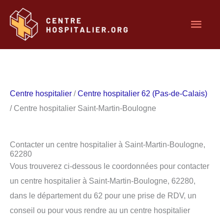
Aller
Men
au
contenu
princ
Centre hospitalier
/
Centre hospitalier 62 (Pas-de-Calais)
/ Centre hospitalier Saint-Martin-Boulogne
Contacter un centre hospitalier à Saint-Martin-Boulogne,
62280
Vous trouverez ci-dessous le coordonnées pour contacter
un centre hospitalier à Saint-Martin-Boulogne, 62280,
dans le département du 62 pour une prise de RDV, un
conseil ou pour vous rendre au un centre hospitalier