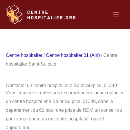
Aller
Men
au
contenu
princ
Centre hospitalier
/
Centre hospitalier 01 (Ain)
/ Centre
hospitalier Saint-Sulpice
Contacter un centre hospitalier à Saint-Sulpice, 01340
Vous trouverez ci-dessous le coordonnées pour contacter
un centre hospitalier à Saint-Sulpice, 01340, dans le
département du 01 pour une prise de RDV, un conseil ou
pour vous rendre au un centre hospitalier ouvert
aujourd’hui.