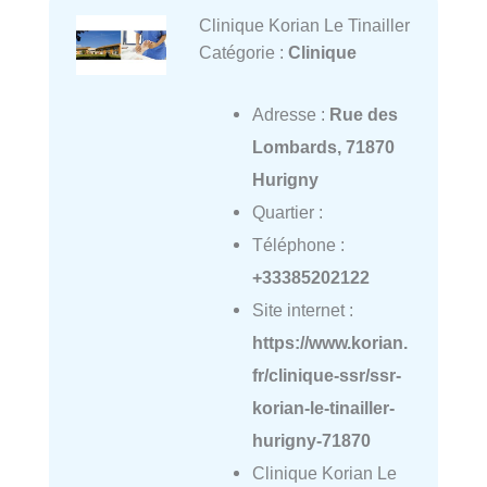
Clinique Korian Le Tinailler
Catégorie :
Clinique
Adresse :
Rue des
Lombards, 71870
Hurigny
Quartier :
Téléphone :
+33385202122
Site internet :
https://www.korian.
fr/clinique-ssr/ssr-
korian-le-tinailler-
hurigny-71870
Clinique Korian Le