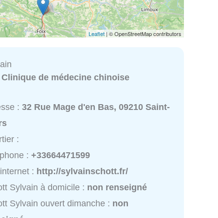
Leaflet
| © OpenStreetMap contributors
ain
:
Clinique de médecine chinoise
esse :
32 Rue Mage d'en Bas, 09210 Saint-
rs
tier :
éphone :
+33664471599
 internet :
http://sylvainschott.fr/
tt Sylvain à domicile :
non renseigné
tt Sylvain ouvert dimanche :
non