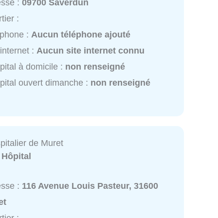
esse :
09700 Saverdun
tier :
éphone :
Aucun téléphone ajouté
 internet :
Aucun site internet connu
pital à domicile :
non renseigné
pital ouvert dimanche :
non renseigné
italier de Muret
:
Hôpital
esse :
116 Avenue Louis Pasteur, 31600
et