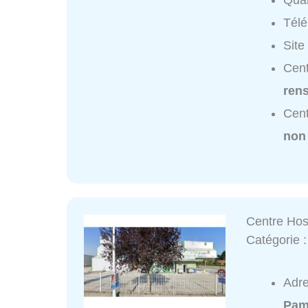
Quar
Tél
Site
Cent
ren
Cent
non
Centre Hosp
Catégorie 
Adr
Pam