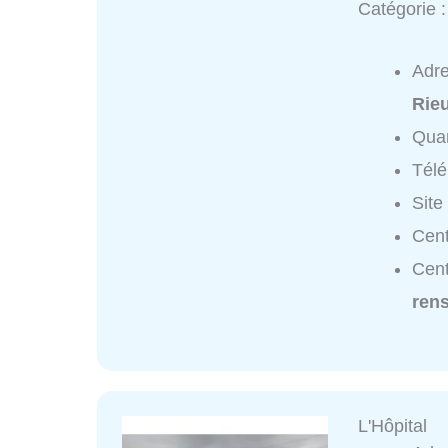
Catégorie 
Adr
Rie
Quar
Tél
Site
Cent
Cent
ren
L'Hôpital