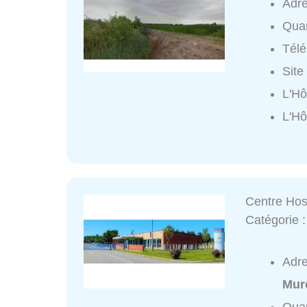
Adr
Quar
Tél
Site
L'Hô
L'Hô
Centre Hosp
Catégorie 
Adr
Mur