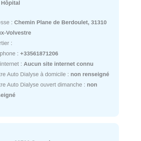
:
Hôpital
esse :
Chemin Plane de Berdoulet, 31310
ux-Volvestre
tier :
éphone :
+33561871206
 internet :
Aucun site internet connu
re Auto Dialyse à domicile :
non renseigné
re Auto Dialyse ouvert dimanche :
non
seigné