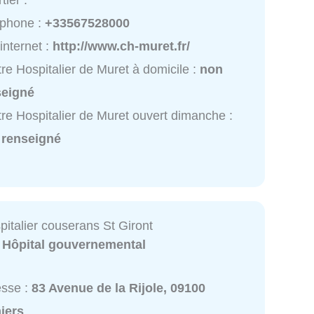
tier :
éphone :
+33567528000
 internet :
http://www.ch-muret.fr/
re Hospitalier de Muret à domicile :
non
seigné
re Hospitalier de Muret ouvert dimanche :
 renseigné
italier couserans St Giront
:
Hôpital gouvernemental
esse :
83 Avenue de la Rijole, 09100
iers