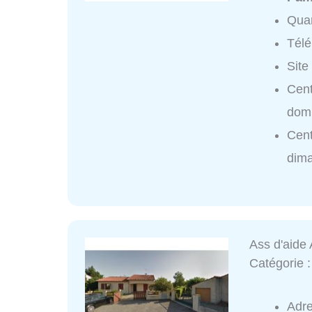
Quar
Tél
Site
Cent
domi
Cent
dim
Ass d'aide
Catégorie 
Adr