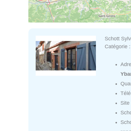
Schott Sylv
Catégorie 
Adr
Yba
Quar
Tél
Site
Scho
Scho