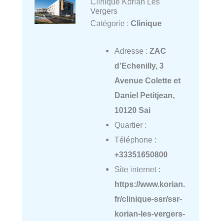
Clinique Korian Les
Vergers
Catégorie :
Clinique
Adresse :
ZAC
d’Echenilly, 3
Avenue Colette et
Daniel Petitjean,
10120 Sai
Quartier :
Téléphone :
+33351650800
Site internet :
https://www.korian.
fr/clinique-ssr/ssr-
korian-les-vergers-