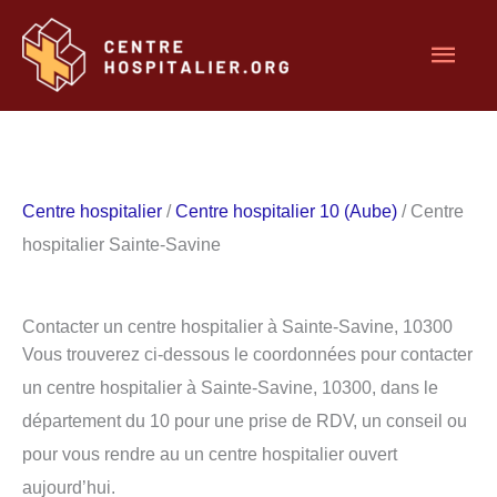
Aller
Men
au
contenu
princ
Centre hospitalier
/
Centre hospitalier 10 (Aube)
/ Centre
hospitalier Sainte-Savine
Contacter un centre hospitalier à Sainte-Savine, 10300
Vous trouverez ci-dessous le coordonnées pour contacter
un centre hospitalier à Sainte-Savine, 10300, dans le
département du 10 pour une prise de RDV, un conseil ou
pour vous rendre au un centre hospitalier ouvert
aujourd’hui.