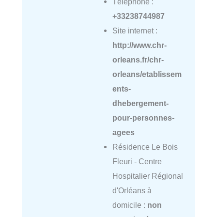
Téléphone :
+33238744987
Site internet :
http://www.chr-
orleans.fr/chr-
orleans/etablissem
ents-
dhebergement-
pour-personnes-
agees
Résidence Le Bois
Fleuri - Centre
Hospitalier Régional
d'Orléans à
domicile :
non