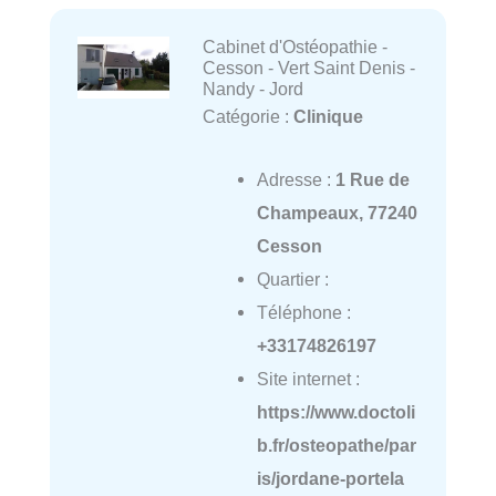
Cabinet d'Ostéopathie -
Cesson - Vert Saint Denis -
Nandy - Jord
Catégorie :
Clinique
Adresse :
1 Rue de
Champeaux, 77240
Cesson
Quartier :
Téléphone :
+33174826197
Site internet :
https://www.doctoli
b.fr/osteopathe/par
is/jordane-portela