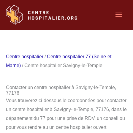
Aller
Men
au
contenu
princ
Centre hospitalier
/
Centre hospitalier 77 (Seine-et-
Marne)
/ Centre hospitalier Savigny-le-Temple
Contacter un centre hospitalier à Savigny-le-Temple,
77176
Vous trouverez ci-dessous le coordonnées pour contacter
un centre hospitalier à Savigny-le-Temple, 77176, dans le
département du 77 pour une prise de RDV, un conseil ou
pour vous rendre au un centre hospitalier ouvert