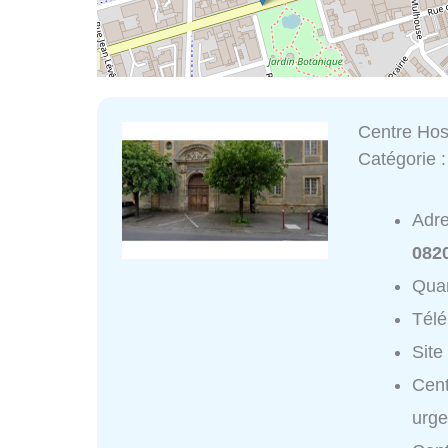
Centre Hos
Catégorie 
Adr
082
Quar
Tél
Site
Cent
urge