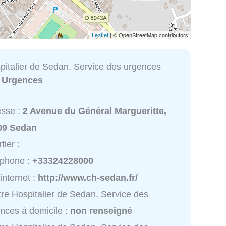
Leaflet
| © OpenStreetMap contributors
pitalier de Sedan, Service des urgences
:
Urgences
esse :
2 Avenue du Général Margueritte,
09 Sedan
tier :
éphone :
+33324228000
 internet :
http://www.ch-sedan.fr/
re Hospitalier de Sedan, Service des
nces à domicile :
non renseigné