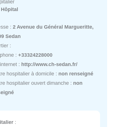
italier
:
Hôpital
esse :
2 Avenue du Général Margueritte,
09 Sedan
tier :
éphone :
+33324228000
 internet :
http://www.ch-sedan.fr/
re hospitalier à domicile :
non renseigné
re hospitalier ouvert dimanche :
non
seigné
talier
: