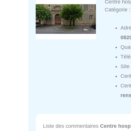
Centre hosp
Catégorie 
Adr
082
Quar
Tél
Site
Cent
Cent
ren
Liste des commentaires
Centre hospi