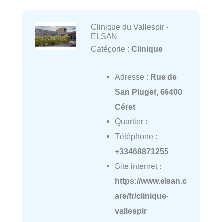
Clinique du Vallespir -
ELSAN
Catégorie :
Clinique
Adresse :
Rue de
San Pluget, 66400
Céret
Quartier :
Téléphone :
+33468871255
Site internet :
https://www.elsan.c
are/fr/clinique-
vallespir