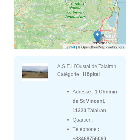
Leaflet
| © OpenStreetMap contributors
A.S.E.I l'Oustal de Talairan
Catégorie :
Hôpital
Adresse :
1 Chemin
de St Vincent,
11220 Talairan
Quartier :
Téléphone :
+33468756060