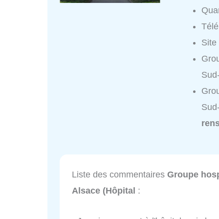
Quar
Tél
Site
Grou
Sud-
Grou
Sud-
ren
Liste des commentaires
Groupe hosp
Alsace (Hôpital
: