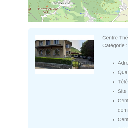
Centre Thé
Catégorie 
Adr
Quar
Tél
Site
Cent
domi
Cent