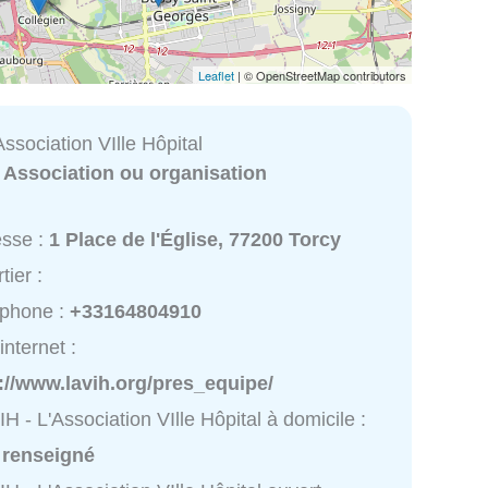
Leaflet
| © OpenStreetMap contributors
Association VIlle Hôpital
:
Association ou organisation
esse :
1 Place de l'Église, 77200 Torcy
tier :
éphone :
+33164804910
internet :
://www.lavih.org/pres_equipe/
IH - L'Association VIlle Hôpital à domicile :
 renseigné