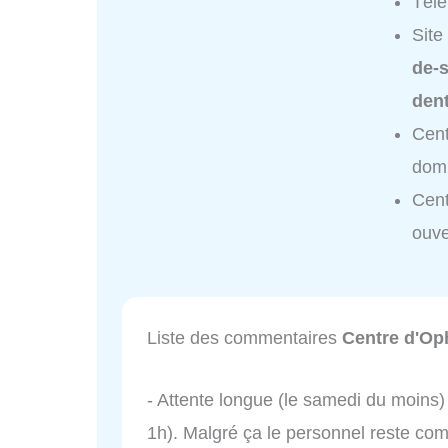
Tél
Site
de-s
dent
Cent
domi
Cent
ouve
Liste des commentaires
Centre d'Op
- Attente longue (le samedi du moins) 
1h). Malgré ça le personnel reste com