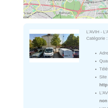
L'AVIH - L'
Catégorie 
Adr
Quar
Tél
Site 
http
L'AV
non