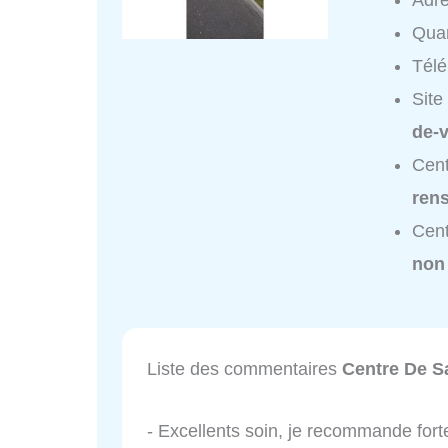
Adr
Quar
Tél
Site
de-v
Cent
ren
Cent
non
Liste des commentaires
Centre De S
- Excellents soin, je recommande fort