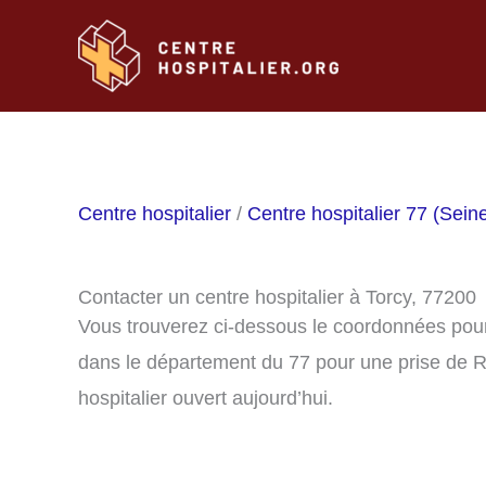
Aller
au
contenu
Centre hospitalier
/
Centre hospitalier 77 (Sein
Contacter un centre hospitalier à Torcy, 77200
Vous trouverez ci-dessous le coordonnées pour 
dans le département du 77 pour une prise de R
hospitalier ouvert aujourd’hui.