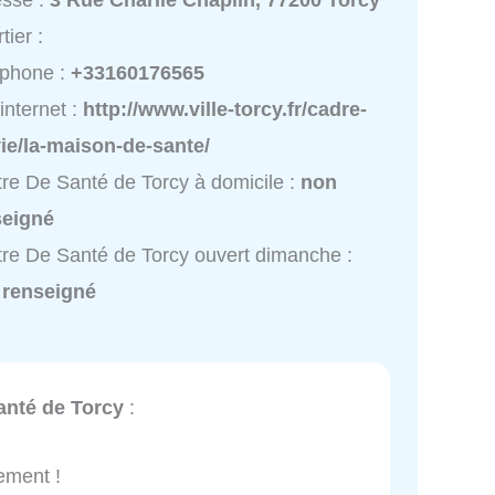
esse :
3 Rue Charlie Chaplin, 77200 Torcy
tier :
éphone :
+33160176565
 internet :
http://www.ville-torcy.fr/cadre-
ie/la-maison-de-sante/
re De Santé de Torcy à domicile :
non
seigné
re De Santé de Torcy ouvert dimanche :
 renseigné
anté de Torcy
:
ement !