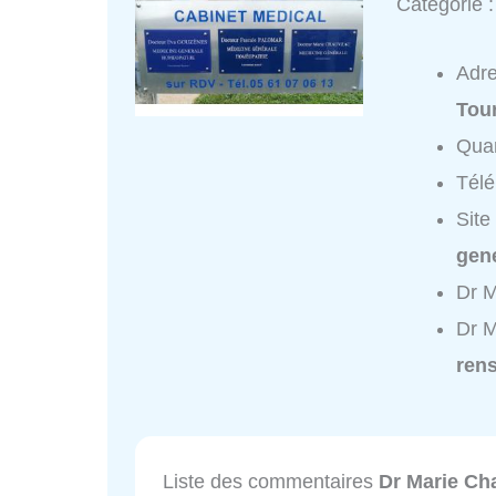
Catégorie 
Adr
Tour
Quar
Tél
Site
gene
Dr M
Dr M
ren
Liste des commentaires
Dr Marie Ch