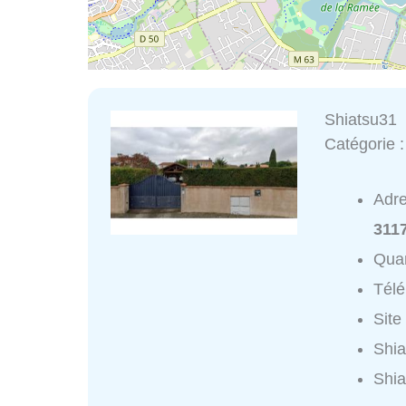
Shiatsu31
Catégorie 
Adr
3117
Quar
Tél
Site
Shia
Shia