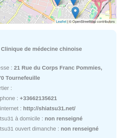
Leaflet
| © OpenStreetMap contributors
:
Clinique de médecine chinoise
esse :
21 Rue du Corps Franc Pommies,
0 Tournefeuille
tier :
éphone :
+33662135621
 internet :
http://shiatsu31.net/
tsu31 à domicile :
non renseigné
tsu31 ouvert dimanche :
non renseigné