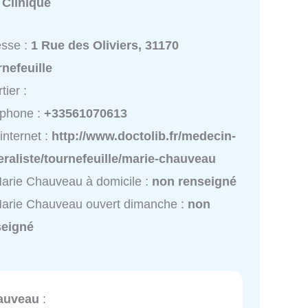
:
Clinique
esse :
1 Rue des Oliviers, 31170
nefeuille
tier :
éphone :
+33561070613
 internet :
http://www.doctolib.fr/medecin-
raliste/tournefeuille/marie-chauveau
arie Chauveau à domicile :
non renseigné
arie Chauveau ouvert dimanche :
non
seigné
auveau
: