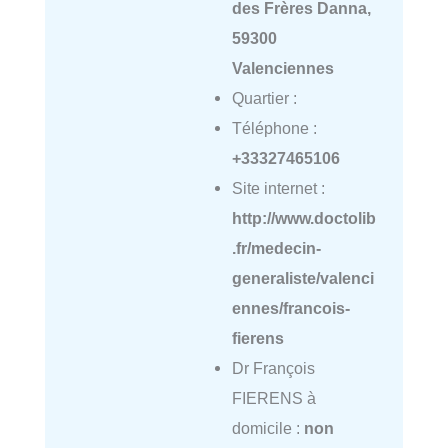
des Frères Danna,
59300
Valenciennes
Quartier :
Téléphone :
+33327465106
Site internet :
http://www.doctolib
.fr/medecin-
generaliste/valenci
ennes/francois-
fierens
Dr François
FIERENS à
domicile :
non