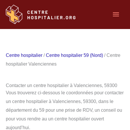
Aller
Men
au
contenu
princ
Centre hospitalier
/
Centre hospitalier 59 (Nord)
/ Centre
hospitalier Valenciennes
Contacter un centre hospitalier à Valenciennes, 59300
Vous trouverez ci-dessous le coordonnées pour contacter
un centre hospitalier à Valenciennes, 59300, dans le
département du 59 pour une prise de RDV, un conseil ou
pour vous rendre au un centre hospitalier ouvert
aujourd’hui.