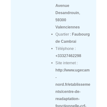
Avenue
Desandrouin,
59300
Valenciennes
Quartier :
Faubourg
de Cambrai
Téléphone :
+33327462298
Site internet :
http://www.ugecam
-
nord.fr/etablisseme
nts/centre-de-
readaptation-
fonctionnelle-crf-