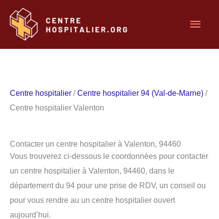
Aller
Men
au
contenu
princ
Centre hospitalier
/
Centre hospitalier 94 (Val-de-Marne)
/
Centre hospitalier Valenton
Contacter un centre hospitalier à Valenton, 94460
Vous trouverez ci-dessous le coordonnées pour contacter
un centre hospitalier à Valenton, 94460, dans le
département du 94 pour une prise de RDV, un conseil ou
pour vous rendre au un centre hospitalier ouvert
aujourd’hui.