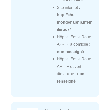
+33145958080
Site internet :
http://chu-
mondor.aphp.fr/em
ileroux/
Hôpital Emile Roux
AP-HP à domicile :
non renseigné
Hôpital Emile Roux
AP-HP ouvert
dimanche :
non
renseigné