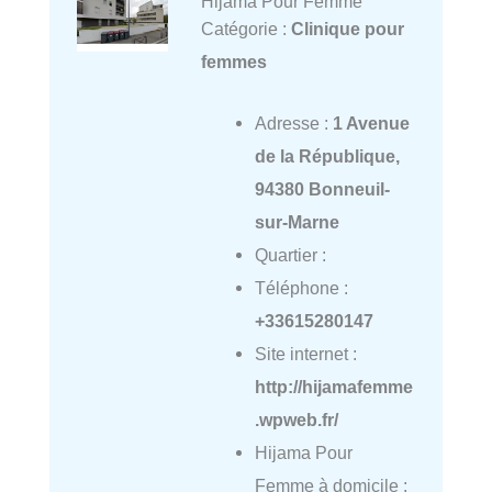
Hijama Pour Femme
Catégorie :
Clinique pour
femmes
Adresse :
1 Avenue
de la République,
94380 Bonneuil-
sur-Marne
Quartier :
Téléphone :
+33615280147
Site internet :
http://hijamafemme
.wpweb.fr/
Hijama Pour
Femme à domicile :