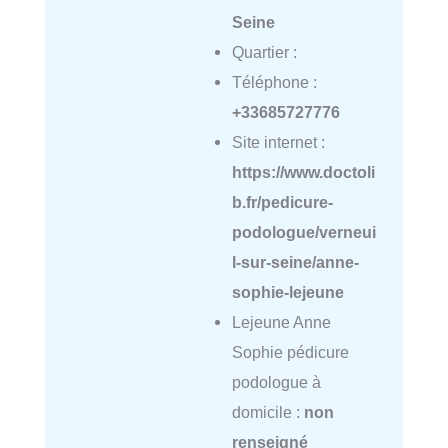
Seine
Quartier :
Téléphone :
+33685727776
Site internet :
https://www.doctoli
b.fr/pedicure-
podologue/verneui
l-sur-seine/anne-
sophie-lejeune
Lejeune Anne
Sophie pédicure
podologue à
domicile :
non
renseigné