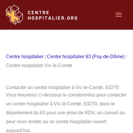
Aller
Men
au
contenu
princ
Centre hospitalier
/
Centre hospitalier 63 (Puy-de-Dôme)
/
Centre hospitalier Vic-le-Comte
Contacter un centre hospitalier à Vic-le-Comte, 63270
Vous trouverez ci-dessous le coordonnées pour contacter
un centre hospitalier à Vic-le-Comte, 63270, dans le
département du 63 pour une prise de RDV, un conseil ou
pour vous rendre au un centre hospitalier ouvert
aujourd’hui.