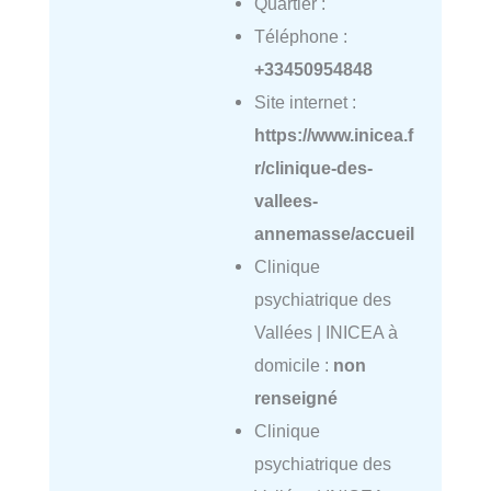
Quartier :
Téléphone :
+33450954848
Site internet :
https://www.inicea.f
r/clinique-des-
vallees-
annemasse/accueil
Clinique
psychiatrique des
Vallées | INICEA à
domicile :
non
renseigné
Clinique
psychiatrique des