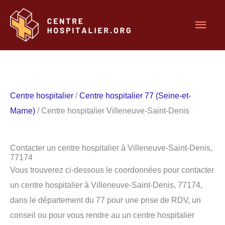
Aller
Men
au
contenu
princ
Centre hospitalier
/
Centre hospitalier 77 (Seine-et-
Marne)
/ Centre hospitalier Villeneuve-Saint-Denis
Contacter un centre hospitalier à Villeneuve-Saint-Denis,
77174
Vous trouverez ci-dessous le coordonnées pour contacter
un centre hospitalier à Villeneuve-Saint-Denis, 77174,
dans le département du 77 pour une prise de RDV, un
conseil ou pour vous rendre au un centre hospitalier