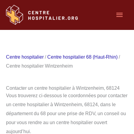
Aller
Men
au
contenu
princ
Centre hospitalier
/
Centre hospitalier 68 (Haut-Rhin)
/
Centre hospitalier Wintzenheim
Contacter un centre hospitalier à Wintzenheim, 68124
Vous trouverez ci-dessous le coordonnées pour contacter
un centre hospitalier à Wintzenheim, 68124, dans le
département du 68 pour une prise de RDV, un conseil ou
pour vous rendre au un centre hospitalier ouvert
aujourd’hui.