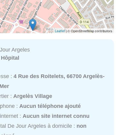
Leaflet
| © OpenStreetMap contributors
 Jour Argeles
:
Hôpital
esse :
4 Rue des Roitelets, 66700 Argelès-
-Mer
tier :
Argelès Village
éphone :
Aucun téléphone ajouté
 internet :
Aucun site internet connu
tal De Jour Argeles à domicile :
non