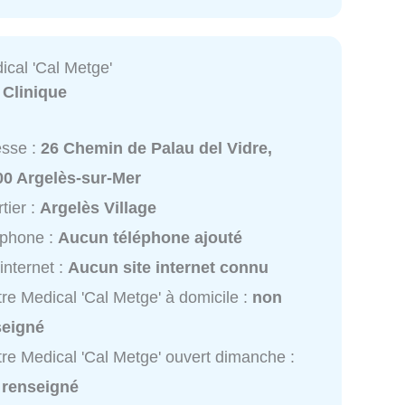
ical 'Cal Metge'
:
Clinique
esse :
26 Chemin de Palau del Vidre,
00 Argelès-sur-Mer
tier :
Argelès Village
éphone :
Aucun téléphone ajouté
 internet :
Aucun site internet connu
re Medical 'Cal Metge' à domicile :
non
seigné
re Medical 'Cal Metge' ouvert dimanche :
 renseigné