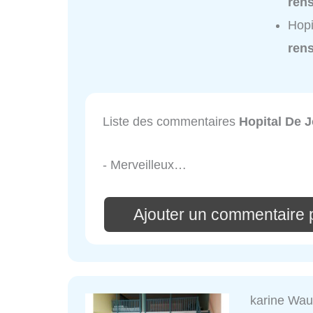
ren
Hopi
ren
Liste des commentaires
Hopital De J
- Merveilleux…
Ajouter un commentaire 
karine Wau