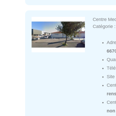
Centre Med
Catégorie 
Adr
667
Quar
Tél
Site
Cent
ren
Cent
non