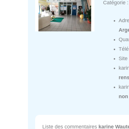
Catégorie 
Adr
Arg
Quar
Tél
Site
kari
ren
kari
non
Liste des commentaires
karine Waut