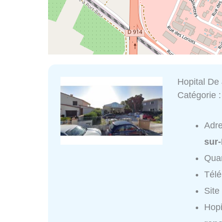
Hopital De
Catégorie 
Adr
sur
Quar
Tél
Site
Hopi