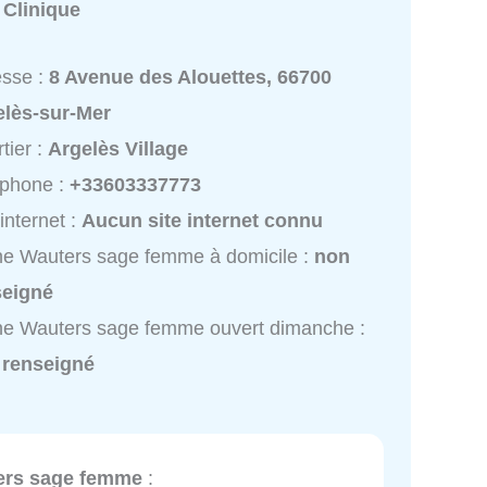
:
Clinique
esse :
8 Avenue des Alouettes, 66700
elès-sur-Mer
tier :
Argelès Village
éphone :
+33603337773
 internet :
Aucun site internet connu
ne Wauters sage femme à domicile :
non
seigné
ne Wauters sage femme ouvert dimanche :
 renseigné
ers sage femme
: