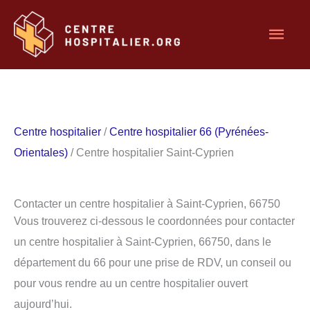
Aller
Men
au
contenu
princ
Centre hospitalier
/
Centre hospitalier 66 (Pyrénées-
Orientales)
/ Centre hospitalier Saint-Cyprien
Contacter un centre hospitalier à Saint-Cyprien, 66750
Vous trouverez ci-dessous le coordonnées pour contacter
un centre hospitalier à Saint-Cyprien, 66750, dans le
département du 66 pour une prise de RDV, un conseil ou
pour vous rendre au un centre hospitalier ouvert
aujourd’hui.