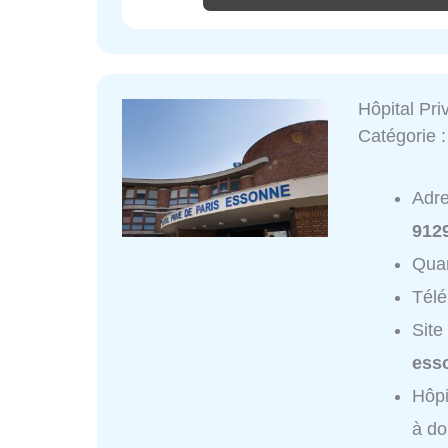
Hôpital Pri
Catégorie 
Adr
912
Quar
Tél
Site
ess
Hôpi
à do