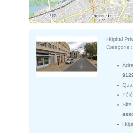
Hôpital Pr
Catégorie 
Adr
912
Quar
Tél
Site
ess
Hôpi