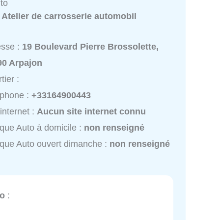
uto
:
Atelier de carrosserie automobil
esse :
19 Boulevard Pierre Brossolette,
90 Arpajon
tier :
éphone :
+33164900443
 internet :
Aucun site internet connu
ique Auto à domicile :
non renseigné
ique Auto ouvert dimanche :
non renseigné
to
: