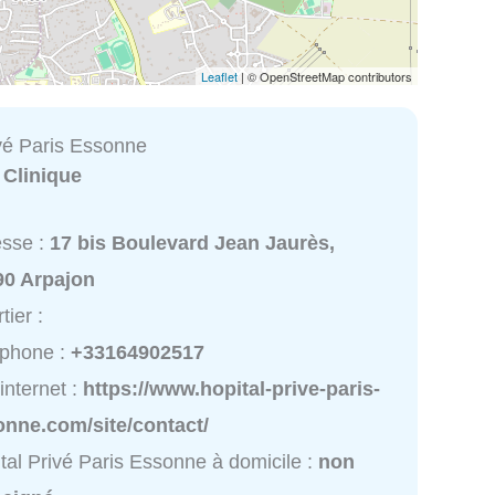
Leaflet
| © OpenStreetMap contributors
ivé Paris Essonne
:
Clinique
esse :
17 bis Boulevard Jean Jaurès,
90 Arpajon
tier :
éphone :
+33164902517
 internet :
https://www.hopital-prive-paris-
onne.com/site/contact/
tal Privé Paris Essonne à domicile :
non