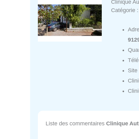
Clinique A
Catégorie 
Adr
912
Quar
Tél
Site
Clin
Clin
Liste des commentaires
Clinique Au