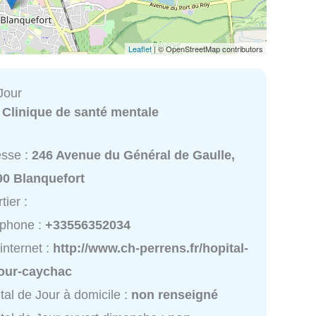
Leaflet
| © OpenStreetMap contributors
Jour
:
Clinique de santé mentale
esse :
246 Avenue du Général de Gaulle,
90 Blanquefort
tier :
éphone :
+33556352034
 internet :
http://www.ch-perrens.fr/hopital-
jour-caychac
tal de Jour à domicile :
non renseigné