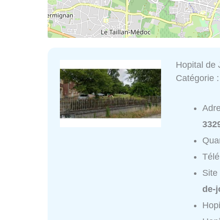
Hopital de 
Catégorie 
Adr
332
Quar
Tél
Site
de-
Hopi