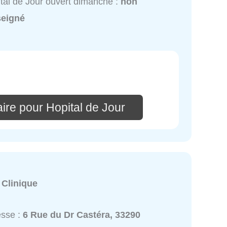
tal de Jour ouvert dimanche :
non
seigné
ire pour Hopital de Jour
:
Clinique
esse :
6 Rue du Dr Castéra, 33290