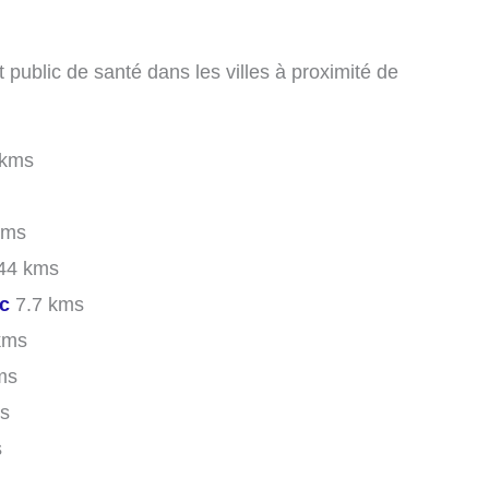
t public de santé dans les villes à proximité de
 kms
kms
44 kms
c
7.7 kms
kms
ms
s
s