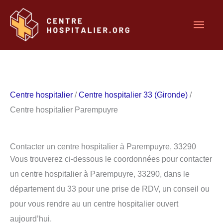
Aller
Men
au
contenu
princ
Centre hospitalier
/
Centre hospitalier 33 (Gironde)
/
Centre hospitalier Parempuyre
Contacter un centre hospitalier à Parempuyre, 33290
Vous trouverez ci-dessous le coordonnées pour contacter
un centre hospitalier à Parempuyre, 33290, dans le
département du 33 pour une prise de RDV, un conseil ou
pour vous rendre au un centre hospitalier ouvert
aujourd’hui.