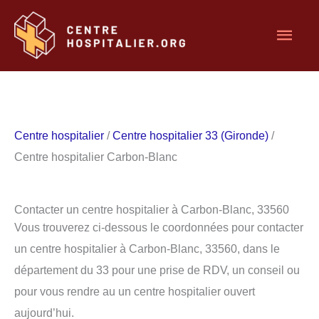
Aller
Men
au
contenu
princ
Centre hospitalier
/
Centre hospitalier 33 (Gironde)
/
Centre hospitalier Carbon-Blanc
Contacter un centre hospitalier à Carbon-Blanc, 33560
Vous trouverez ci-dessous le coordonnées pour contacter
un centre hospitalier à Carbon-Blanc, 33560, dans le
département du 33 pour une prise de RDV, un conseil ou
pour vous rendre au un centre hospitalier ouvert
aujourd’hui.