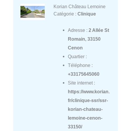
Korian Château Lemoine
Catégorie :
Clinique
Adresse :
2 Allée St
Romain, 33150
Cenon
Quartier :
Téléphone :
+33175645060
Site internet :
https://www.korian.
fr/clinique-ssr/ssr-
korian-chateau-
lemoine-cenon-
33150/