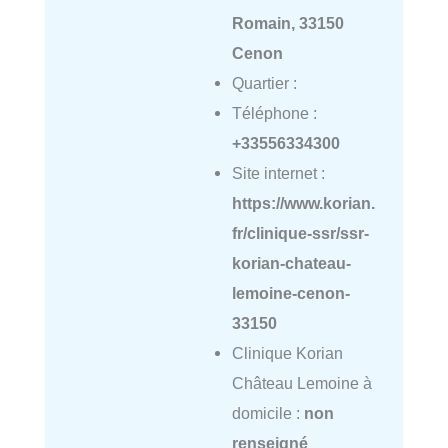
Romain, 33150
Cenon
Quartier :
Téléphone :
+33556334300
Site internet :
https://www.korian.
fr/clinique-ssr/ssr-
korian-chateau-
lemoine-cenon-
33150
Clinique Korian
Château Lemoine à
domicile :
non
renseigné