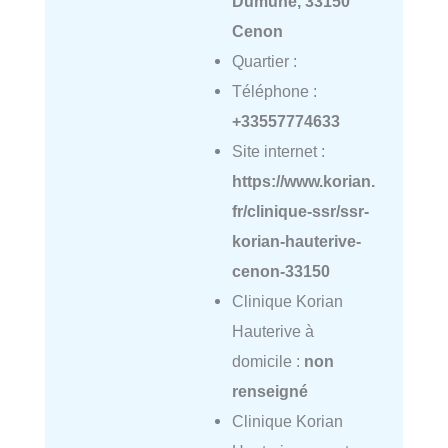
Dumune, 33150
Cenon
Quartier :
Téléphone :
+33557774633
Site internet :
https://www.korian.
fr/clinique-ssr/ssr-
korian-hauterive-
cenon-33150
Clinique Korian
Hauterive à
domicile :
non
renseigné
Clinique Korian