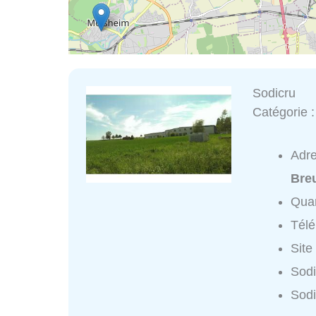
Sodicru
Catégorie 
Adr
Bre
Quar
Tél
Site
Sodi
Sodi