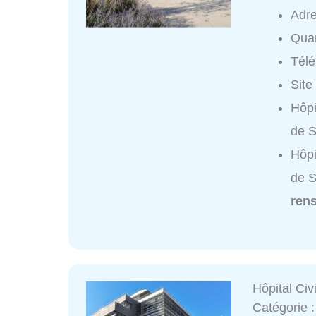
Adr
Quar
Tél
Site
Hôpi
de S
Hôpi
de S
ren
Hôpital Civ
Catégorie 