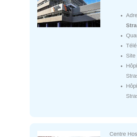
Adr
Str
Quar
Tél
Site
Hôpi
Stra
Hôpi
Stra
Centre Hosp