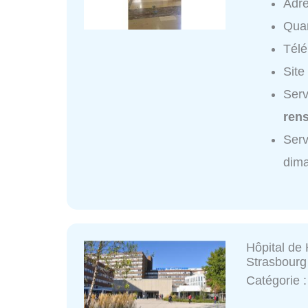
Adr
Quar
Tél
Site
Serv
ren
Serv
dim
Hôpital de 
Strasbourg
Catégorie 