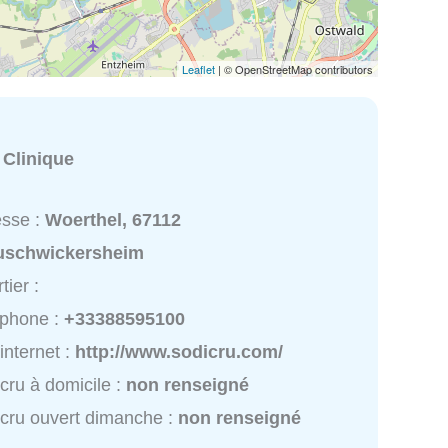
Leaflet
| © OpenStreetMap contributors
:
Clinique
esse :
Woerthel, 67112
uschwickersheim
tier :
éphone :
+33388595100
 internet :
http://www.sodicru.com/
cru à domicile :
non renseigné
cru ouvert dimanche :
non renseigné