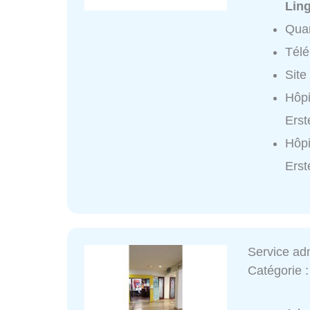
Lin
Quar
Tél
Site
Hôpi
Erst
Hôpi
Erst
Service adm
Catégorie 