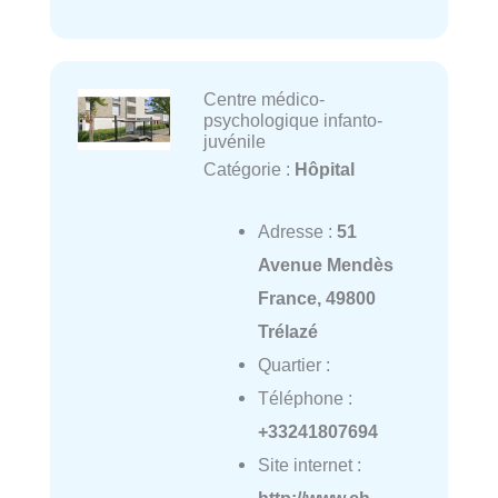
Centre médico-
psychologique infanto-
juvénile
Catégorie :
Hôpital
Adresse :
51
Avenue Mendès
France, 49800
Trélazé
Quartier :
Téléphone :
+33241807694
Site internet :
http://www.ch-