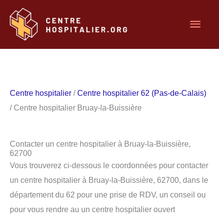
Aller
Men
au
contenu
princ
Centre hospitalier
/
Centre hospitalier 62 (Pas-de-Calais)
/ Centre hospitalier Bruay-la-Buissière
Contacter un centre hospitalier à Bruay-la-Buissière,
62700
Vous trouverez ci-dessous le coordonnées pour contacter
un centre hospitalier à Bruay-la-Buissière, 62700, dans le
département du 62 pour une prise de RDV, un conseil ou
pour vous rendre au un centre hospitalier ouvert