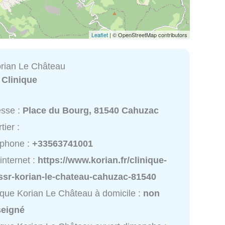
Leaflet
| © OpenStreetMap contributors
orian Le Château
:
Clinique
esse :
Place du Bourg, 81540 Cahuzac
tier :
éphone :
+33563741001
 internet :
https://www.korian.fr/clinique-
ssr-korian-le-chateau-cahuzac-81540
ique Korian Le Château à domicile :
non
seigné