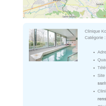
Clinique K
Catégorie 
Adr
Quar
Tél
Site
ssr/
Clin
ren