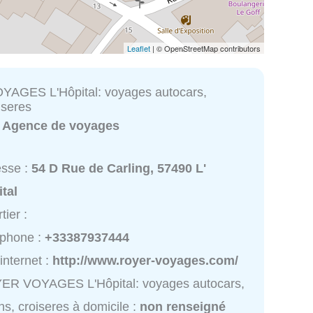
Leaflet
| © OpenStreetMap contributors
AGES L'Hôpital: voyages autocars,
iseres
:
Agence de voyages
esse :
54 D Rue de Carling, 57490 L'
tal
tier :
éphone :
+33387937444
 internet :
http://www.royer-voyages.com/
ER VOYAGES L'Hôpital: voyages autocars,
ns, croiseres à domicile :
non renseigné