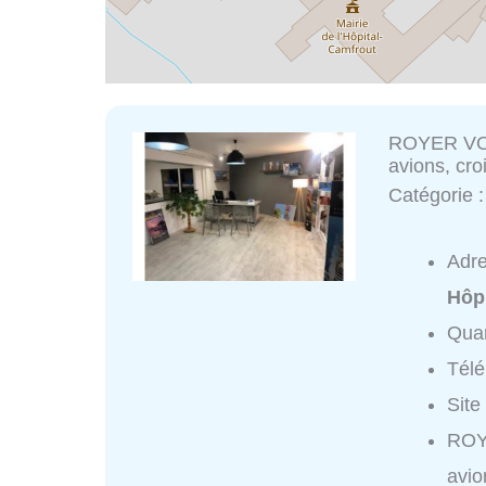
ROYER VOY
avions, cro
Catégorie 
Adr
Hôpi
Quar
Tél
Site
ROY
avio