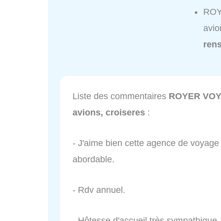
ROY
avio
ren
Liste des commentaires
ROYER VOYA
avions, croiseres
:
- J'aime bien cette agence de voyage 
abordable.
- Rdv annuel.
- Hôtesse d'accueil très sympathique.