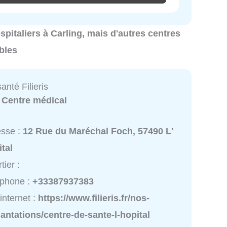
ospitaliers à Carling, mais d'autres centres
bles
anté Filieris
:
Centre médical
esse :
12 Rue du Maréchal Foch, 57490 L'
tal
tier :
éphone :
+33387937383
 internet :
https://www.filieris.fr/nos-
antations/centre-de-sante-l-hopital