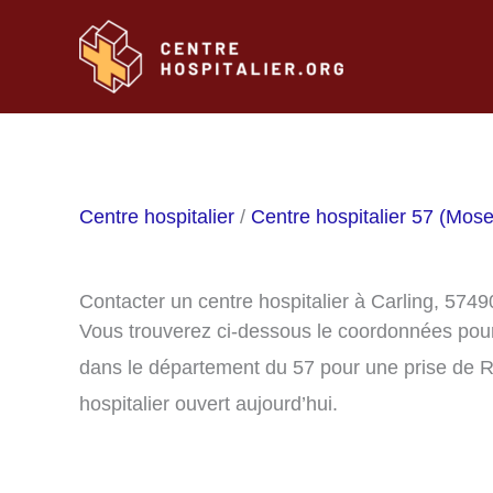
Aller
au
contenu
Centre hospitalier
/
Centre hospitalier 57 (Mose
Contacter un centre hospitalier à Carling, 5749
Vous trouverez ci-dessous le coordonnées pour 
dans le département du 57 pour une prise de R
hospitalier ouvert aujourd’hui.