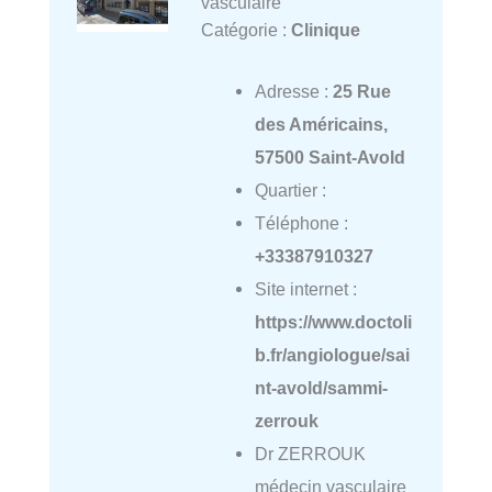
vasculaire
Catégorie :
Clinique
Adresse :
25 Rue
des Américains,
57500 Saint-Avold
Quartier :
Téléphone :
+33387910327
Site internet :
https://www.doctoli
b.fr/angiologue/sai
nt-avold/sammi-
zerrouk
Dr ZERROUK
médecin vasculaire