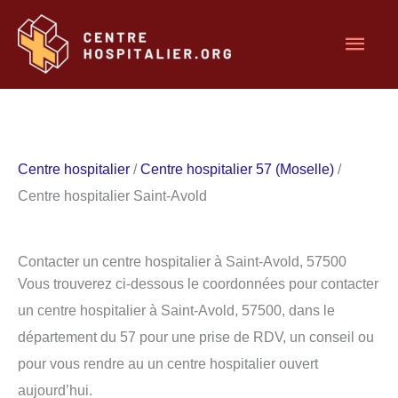
Aller
Men
au
contenu
princ
Centre hospitalier
/
Centre hospitalier 57 (Moselle)
/
Centre hospitalier Saint-Avold
Contacter un centre hospitalier à Saint-Avold, 57500
Vous trouverez ci-dessous le coordonnées pour contacter
un centre hospitalier à Saint-Avold, 57500, dans le
département du 57 pour une prise de RDV, un conseil ou
pour vous rendre au un centre hospitalier ouvert
aujourd’hui.